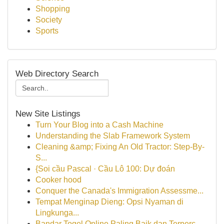
Shopping
Society
Sports
Web Directory Search
New Site Listings
Turn Your Blog into a Cash Machine
Understanding the Slab Framework System
Cleaning &amp; Fixing An Old Tractor: Step-By-
S...
{Soi cầu Pascal · Cầu Lô 100: Dự đoán
Cooker hood
Conquer the Canada's Immigration Assessme...
Tempat Menginap Dieng: Opsi Nyaman di
Lingkunga...
Bandar Togel Online Paling Baik dan Terperc...