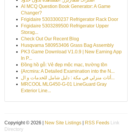
AI MCQ Question Book Generator: A Game
Changer?
Frigidaire 5303300237 Refrigerator Rack Door
Frigidaire 5303289500 Refrigerator Upper
Storag...
Check Out Our Recent Blog
Husqvarna 580953406 Grass Bag Assembly
PK3 Game Download V1.0.9 | New Earning App
In P...
Đồng hồ gỗ: Vẻ đẹp mộc mạc, trường tồn
{Arcmira: A Detailed Examination into the N...
أثاث منزلي في مكة : دليل شامل للخدمات و ال...
MRCOOL MLG450-G-01 LineGuard Gray
Exterior Line...
Copyright © 2026 |
New Site Listings
|
RSS Feeds
Link
Directory