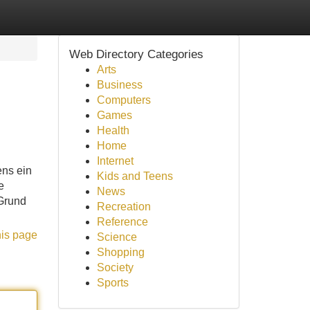
Web Directory Categories
Arts
Business
Computers
Games
Health
Home
Internet
ens ein
Kids and Teens
e
News
 Grund
Recreation
Reference
his page
Science
Shopping
Society
Sports