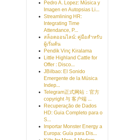
Pedro A. Lopez: Música y
Imagen en Autopsias Li...
Streamlining HR:
Integrating Time
Attendance, P...
สล็อตออนไลน์: คู่มือสำหรับ
ผู้เริ่มต้น
Pendik Vinç Kiralama
Little Highland Cattle for
Offer : Disco...
JBilbao: El Sonido
Emergente de la Música
Indep...
Telegram正式网站：官方
copyright 与 客户端 ...
Recuperação de Dados
HD: Guia Completo para o
S...
Importar Monster Energy a
Europa: Guía para Dis...