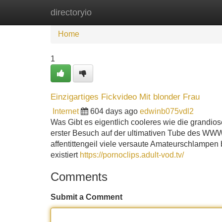
directoryio
Home
New Site Listings
Add Site
Home
1
Einzigartiges Fickvideo Mit blonder Frau
Internet
604 days ago
edwinb075vdl2
Was Gibt es eigentlich cooleres wie die grandios
erster Besuch auf der ultimativen Tube des W
affentittengeil viele versaute Amateurschlampen
existiert
https://pornoclips.adult-vod.tv/
Comments
Submit a Comment