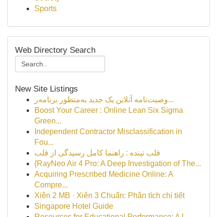
Sports
Web Directory Search
New Site Listings
وصیت‌نامه آنلاین یک جدید به‌منظور برنامه‌ر...
Boost Your Career : Online Lean Six Sigma
Green...
Independent Contractor Misclassification in
Fou...
قلب تپنده : راهنما کامل رسیدگی از قلب
{RayNeo Air 4 Pro: A Deep Investigation of The...
Acquiring Prescribed Medicine Online: A
Compre...
Xiên 2 MB · Xiên 3 Chuẩn: Phân tích chi tiết
Singapore Hotel Guide
Resources for Educational Performance: A L...