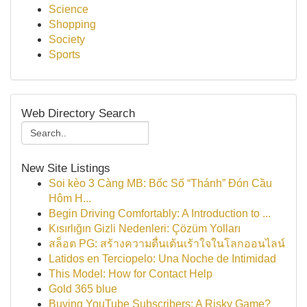
Science
Shopping
Society
Sports
Web Directory Search
New Site Listings
Soi kèo 3 Càng MB: Bốc Số “Thánh” Đón Cầu
Hôm H...
Begin Driving Comfortably: A Introduction to ...
Kısırlığın Gizli Nedenleri: Çözüm Yolları
สล็อต PG: สร้างความตื่นเต้นเร้าใจในโลกออนไลน์
Latidos en Terciopelo: Una Noche de Intimidad
This Model: How for Contact Help
Gold 365 blue
Buying YouTube Subscribers: A Risky Game?