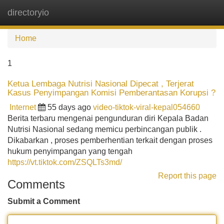
directoryio
Tog
navi
Home
1
Ketua Lembaga Nutrisi Nasional Dipecat , Terjerat
Kasus Penyimpangan Komisi Pemberantasan Korupsi ?
Internet
55 days ago
video-tiktok-viral-kepal054660
Berita terbaru mengenai pengunduran diri Kepala Badan
Nutrisi Nasional sedang memicu perbincangan publik .
Dikabarkan , proses pemberhentian terkait dengan proses
hukum penyimpangan yang tengah
https://vt.tiktok.com/ZSQLTs3md/
Report this page
Comments
Submit a Comment