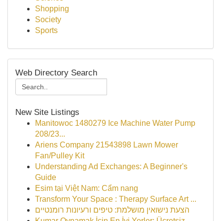
Shopping
Society
Sports
Web Directory Search
New Site Listings
Manitowoc 1480279 Ice Machine Water Pump
208/23...
Ariens Company 21543898 Lawn Mower
Fan/Pulley Kit
Understanding Ad Exchanges: A Beginner's
Guide
Esim tại Việt Nam: Cẩm nang
Transform Your Space : Therapy Surface Art ...
הצעת נישואין מושלמת: טיפים ורעיונות רומנטיים
Kumar Oynamak İçin En İyi Yerler: Ücretsiz