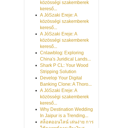
közösségi szakemberek
kereső...
A JóSzaki Ereje: A
közösségi szakemberek
kereső...
A JóSzaki Ereje: A
közösségi szakemberek
kereső...
Cnlawblog: Exploring
China's Juridical Lands...
Shark P CL: Your Wood
Stripping Solution
Develop Your Digital
Banking Clone: A Thoro...
A JóSzaki Ereje: A
közösségi szakemberek
kereső...
Why Destination Wedding
In Jaipur is a Trending...
สล็อตออนไลน์ เล่นง่าย การ