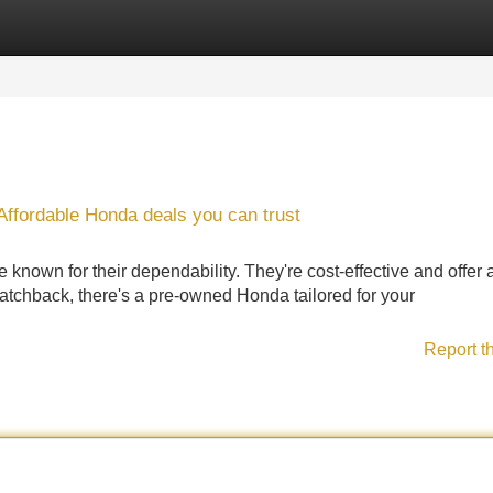
Categories
Register
Login
ffordable Honda deals you can trust
nown for their dependability. They're cost-effective and offer 
atchback, there's a pre-owned Honda tailored for your
Report t