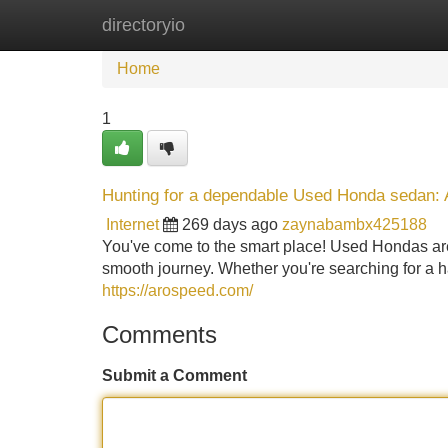
directoryio
Home
New Site Listings
Add Site
Home
1
Hunting for a dependable Used Honda sedan: A
Internet
269 days ago
zaynabambx425188
You've come to the smart place! Used Hondas are k
smooth journey. Whether you're searching for a h
https://arospeed.com/
Comments
Submit a Comment