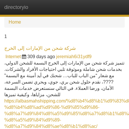
directoryio
Tog
navi
Home
1
شركة شحن من الإمارات إلى الخرج
Internet
309 days ago
jeremiah6i31ydf9
تتميز شركة شحن من الإمارات إلى الخرج البسمة للشحن الدولي،
بخدمات شحن شاملة وموثوقة تلبي احتياجات الأفراد والشركات.
مع شعار “من الباب للباب… شحنك في أيد أمينة مع البسمة”
????، نقدم حلول شحن بري، جوي، وبحري تضمن السرعة،
الأمان، ورضا العملاء. في التالي سنستعرض خدمات البسمة
للشحن، مزاياها، وكيفية تميزها
https://albasmahshipping.com/%d8%b4%d8%b1%d9%83%d
%d8%b4%d8%ad%d9%86-%d9%85%d9%86-
%d8%a7%d9%84%d8%a5%d9%85%d8%a7%d8%b1%d8%a
%d8%a5%d9%84%d9%89-
%d8%a7%d9%84%d8%ae%d8%b1%d8%ac/