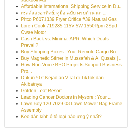
Affordable International Shipping Service in Du...
เซลล์แสงอาทิตย์: คู่มือ ฉบับ ครบถ้วน แก่ ...
Pitco P6071339 Fryer Orifice #39 Natural Gas
Loren Cook 719285 115V 5W 1550Rpm 2Spd
Cwse Motor
Cash Back vs. Minimal APR: Which Deals
Prevail?
Buy Shipping Boxes : Your Remote Cargo Bo...
Buy Magnetic Stirrer in Mussafah & Al Qusais | ...
How Non-Voice BPO Projects Support Business
Pro...
Dukun707: Kejadian Viral di TikTok dan
Akibatnya
Golden Leaf Resort
Leading Cancer Doctors in Mysore : Your ...
Lawn Boy 120-7029-03 Lawn Mower Bag Frame
Assembly
Keo dán kính ô tô loại nào ưng ý nhất?