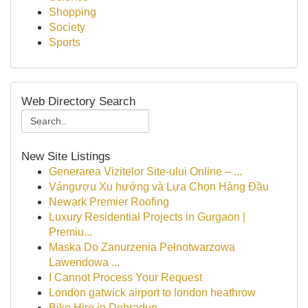
Shopping
Society
Sports
Web Directory Search
New Site Listings
Generarea Vizitelor Site-ului Online – ...
Vángượu Xu hướng và Lựa Chọn Hàng Đầu
Newark Premier Roofing
Luxury Residential Projects in Gurgaon |
Premiu...
Maska Do Zanurzenia Pełnotwarzowa
Lawendowa ...
I Cannot Process Your Request
London gatwick airport to london heathrow
Bike Hire in Dehradun