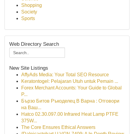
Shopping
Society
Sports
Web Directory Search
New Site Listings
AffyAds Media: Your Total SEO Resource
Keratontogel: Pelajaran Utuh untuk Pemain ...
Forex Merchant Accounts: Your Guide to Global
P...
Бързо Битов Ръкоделец В Варна : Отговори
на Ваш...
Hatco 02.30.097.00 Infrared Heat Lamp PTFE
375W...
The Core Ensures Ethical Answers
{Dalnicastobart | LVGN-7409: A In-Depth Review