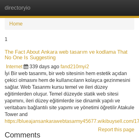
directoryio
Tog
navi
Home
1
The Fact About Ankara web tasarım ve kodlama That
No One Is Suggesting
Internet
339 days ago
fand210myi2
İyi Bir web tasarımı, bir web sitesinin hem estetik açıdan
çekici olmasını hem de kullanıcıların kolayca gezinmesini
sağlar. Web Tasarımı kursu temel ve ileri düzey
eğitimlerden oluşur. Temel düzeyde statik web sitesi
yapımını, ileri düzey eğitimlerde ise dinamik yapılı ve
veritabanı bağlantılı site yapımı ve yönetimi öğretilir Atakule
Tower and
https://blueajansankarawebtasarmy45677.wikibuysell.com/
Report this page
Comments