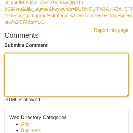
6Hp6utF8KJNoHZvk-Z0dbGwQNeTa-
5S24vrs&dib_tag=se&keywords=BURNOUT%3A+%3A+STR
text&sprefix=burnout+strategie%2C+esercizi+e+storie+per+r
text%2C74&sr=1-1
Report this page
Comments
Submit a Comment
HTML is allowed
Web Directory Categories
Arts
Business