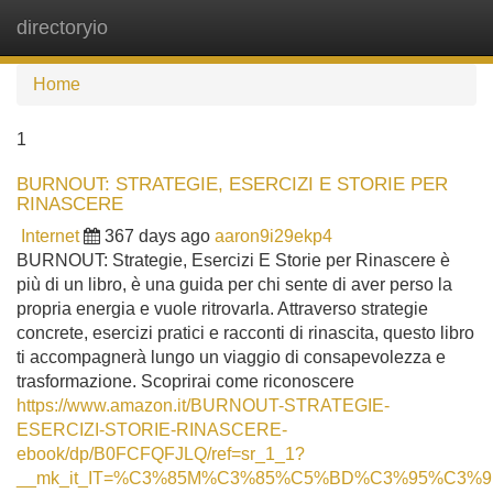
directoryio
Tog
navi
Home
1
BURNOUT: STRATEGIE, ESERCIZI E STORIE PER
RINASCERE
Internet
367 days ago
aaron9i29ekp4
BURNOUT: Strategie, Esercizi E Storie per Rinascere è
più di un libro, è una guida per chi sente di aver perso la
propria energia e vuole ritrovarla. Attraverso strategie
concrete, esercizi pratici e racconti di rinascita, questo libro
ti accompagnerà lungo un viaggio di consapevolezza e
trasformazione. Scoprirai come riconoscere
https://www.amazon.it/BURNOUT-STRATEGIE-
ESERCIZI-STORIE-RINASCERE-
ebook/dp/B0FCFQFJLQ/ref=sr_1_1?
__mk_it_IT=%C3%85M%C3%85%C5%BD%C3%95%C3%91&cri