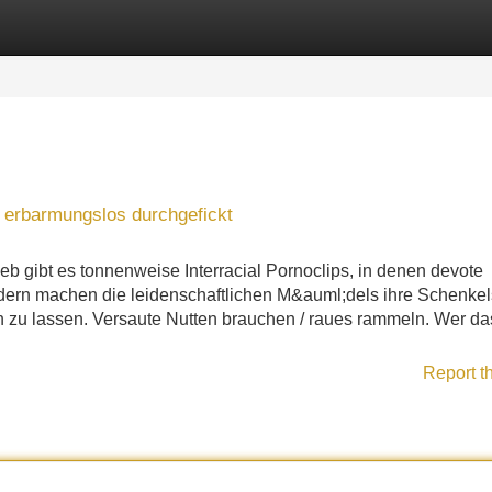
Categories
Register
Login
erbarmungslos durchgefickt
eb gibt es tonnenweise Interracial Pornoclips, in denen devote
ern machen die leidenschaftlichen M&auml;dels ihre Schenke
 zu lassen. Versaute Nutten brauchen / raues rammeln. Wer das
Report t