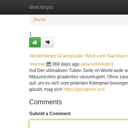
directoryio
Home
New Site Listings
Add Site
Home
1
Verdorbenes Grannyluder Wird vom Nachbarn 
Internet
369 days ago
jamesd664ubh3
Auf Der ultimativen Tuben Seite im World wide w
M&auml;dels gnadenlos v&ouml;geln. Ohne zaud
auf, um es sich vom potenten Klempner besorgen
glaubt, mag sich
https://greatporn.xxx/
Comments
Submit a Comment