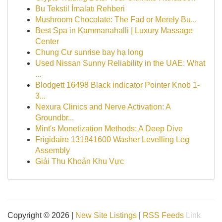
Bu Tekstil İmalatı Rehberi
Mushroom Chocolate: The Fad or Merely Bu...
Best Spa in Kammanahalli | Luxury Massage
Center
Chung Cư sunrise bay hạ long
Used Nissan Sunny Reliability in the UAE: What
...
Blodgett 16498 Black indicator Pointer Knob 1-
3...
Nexura Clinics and Nerve Activation: A
Groundbr...
Mint's Monetization Methods: A Deep Dive
Frigidaire 131841600 Washer Levelling Leg
Assembly
Giải Thu Khoản Khu Vực
Copyright © 2026 |
New Site Listings
|
RSS Feeds
Link