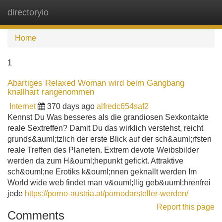
directoryio
Tog
navi
Home
1
Abartiges Relaxed Woman wird beim Gangbang
knallhart rangenommen
Internet
370 days ago
alfredc654saf2
Kennst Du Was besseres als die grandiosen Sexkontakte
reale Sextreffen? Damit Du das wirklich verstehst, reicht
grunds&auml;tzlich der erste Blick auf der sch&auml;rfsten
reale Treffen des Planeten. Extrem devote Weibsbilder
werden da zum H&ouml;hepunkt gefickt. Attraktive
sch&ouml;ne Erotiks k&ouml;nnen geknallt werden Im
World wide web findet man v&ouml;llig geb&uuml;hrenfrei
jede
https://porno-austria.at/pornodarsteller-werden/
Report this page
Comments