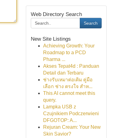
Web Directory Search
Search
New Site Listings
Achieving Growth: Your
Roadmap to a PCD
Pharma ...
Akses Tepat4d : Panduan
Detail dan Terbaru
ช่างรับเหมาต่อเติม คู่มือ
เลือก ช่าง ตรงใจ สำห...
This AI cannot meet this
query.
Lampka USB z
Czujnikiem Podczerwieni
DFGOTOP: A...
Rejuran Cream: Your New
Skin Savior?