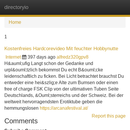
directoryio
Tog
navi
Home
1
Kostenfreies Hardcorevideo Mit feuchter Hobbynutte
Internet
397 days ago
alfredz320gpv8
H&auml;ufig Langt schon der Gedanke und
urpl&ouml;tzlich bekommst Du echt B&ouml;cke
leidenschaftlich zu ficken. Bei Licht betrachtet brauchst Du
entweder eine hei&szlig;e Alte zum Bumsen oder einen
free of charge FSK Clip von der ultimativen Tuben Seite
Deutschlands, &Ouml;sterreichs und der Schweiz. Bei der
weltweit hervorragendsten Erotiktube geben die
hemmungslosen
https://arcanafestival.at/
Report this page
Comments