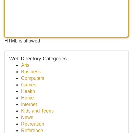
HTML is allowed
Web Directory Categories
Arts
Business
Computers
Games
Health
Home
Internet
Kids and Teens
News
Recreation
Reference