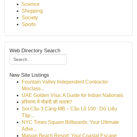
Science
Shopping
Society
Sports
Web Directory Search
New Site Listings
Fountain Valley Independent Contractor
Misclass...
UAE Golden Visa: A Guide for Indian Nationals
हरियाणा में नौकरी की तलाश?
Soi Cầu 3 Càng MB – Cầu Lô 100 : Dữ Liệu
Tập...
NYC Times Square Billboards: Your Ultimate
Adve...
Malvan Beach Resort: Your Coastal Escape